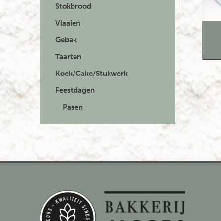
Stokbrood
Vlaaien
Gebak
Taarten
Koek/Cake/Stukwerk
Feestdagen
Pasen