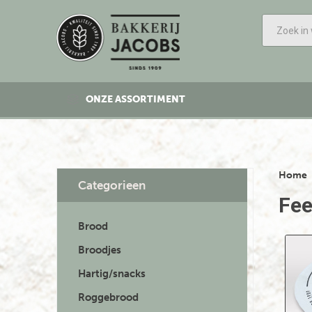
ONZE ASSORTIMENT
Home
Categorieen
Fee
Brood
Broodjes
Hartig/snacks
Roggebrood