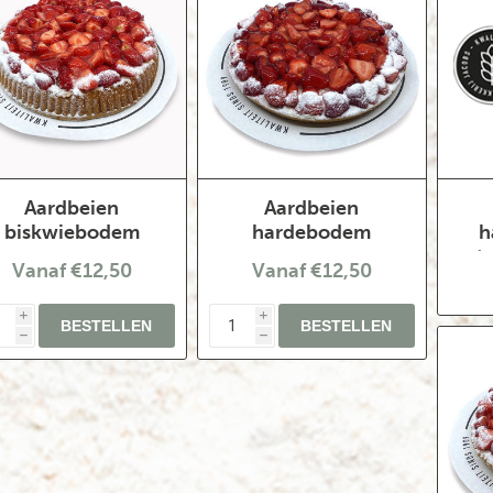
Aardbeien
Aardbeien
biskwiebodem
hardebodem
h
st
Vanaf €12,50
Vanaf €12,50
i
i
h
h