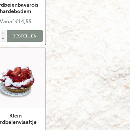
rdbeienbavarois
hardebodem
Vanaf €14,55
i
h
Klein
rdbeienvlaaitje