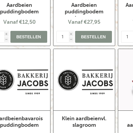
Aardbeien
Aardbeien
Aa
puddingbodem
puddingbodem
slagroom
Vanaf €12,50
Vanaf €27,95
i
i
h
h
ardbeienbavarois
Klein aardbeienvl.
puddingbodem
slagroom
aa