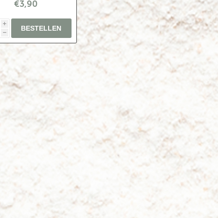
€3,90
i
h