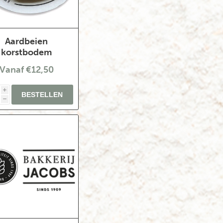
Aardbeien
korstbodem
Vanaf €12,50
i
h