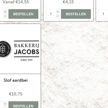
Vanaf €14,55
€4,15
i
i
h
h
Slof aardbei
€10,75
i