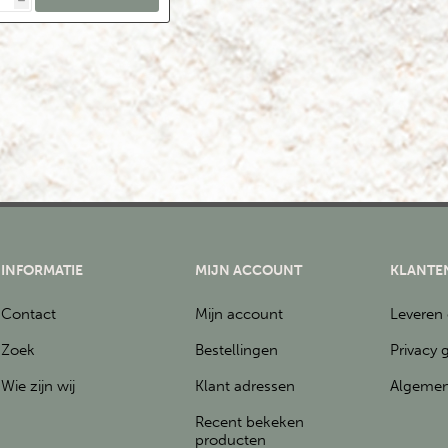
h
INFORMATIE
MIJN ACCOUNT
KLANTE
Contact
Mijn account
Leveren
Zoek
Bestellingen
Privacy 
Wie zijn wij
Klant adressen
Algemen
Recent bekeken
producten