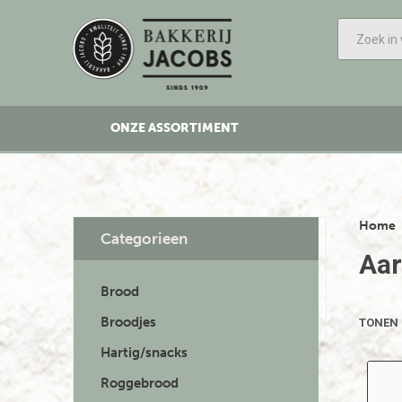
ONZE ASSORTIMENT
Home
Categorieen
Aar
Brood
Broodjes
TONEN
Hartig/snacks
Roggebrood