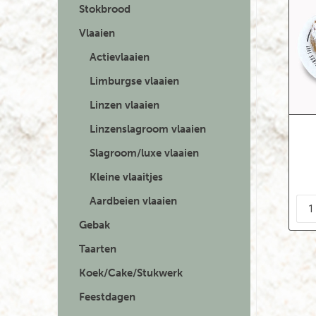
Stokbrood
Vlaaien
Actievlaaien
Limburgse vlaaien
Linzen vlaaien
Linzenslagroom vlaaien
Slagroom/luxe vlaaien
Kleine vlaaitjes
Aardbeien vlaaien
Gebak
Taarten
Koek/Cake/Stukwerk
Feestdagen