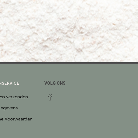
NSERVICE
VOLG ONS
 en verzenden
gegevens
e Voorwaarden